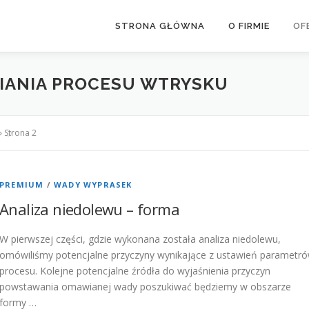
STRONA GŁÓWNA
O FIRMIE
OF
WIANIA PROCESU WTRYSKU
»
Strona 2
PREMIUM
/
WADY WYPRASEK
Analiza niedolewu – forma
W pierwszej części, gdzie wykonana została analiza niedolewu,
omówiliśmy potencjalne przyczyny wynikające z ustawień parametr
procesu. Kolejne potencjalne źródła do wyjaśnienia przyczyn
powstawania omawianej wady poszukiwać będziemy w obszarze
formy …