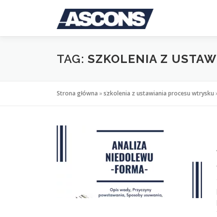
Przejdź
do
treści
TAG:
SZKOLENIA Z USTA
Strona główna
»
szkolenia z ustawiania procesu wtrysku