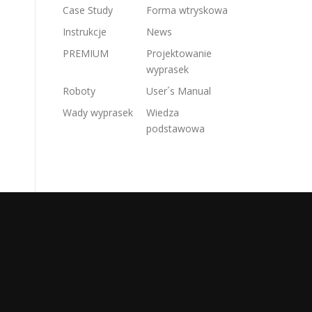
Case Study
Forma wtryskowa
Instrukcje
News
PREMIUM
Projektowanie
wyprasek
Roboty
User´s Manual
Wady wyprasek
Wiedza
podstawowa