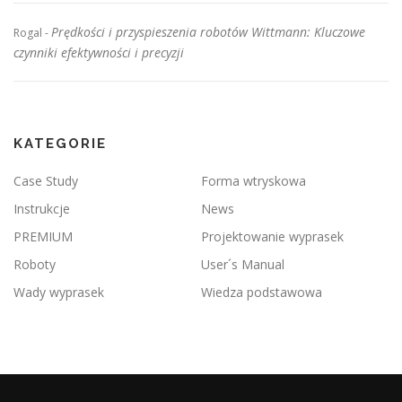
Prędkości i przyspieszenia robotów Wittmann: Kluczowe
Rogal
-
czynniki efektywności i precyzji
KATEGORIE
Case Study
Forma wtryskowa
Instrukcje
News
PREMIUM
Projektowanie wyprasek
Roboty
User´s Manual
Wady wyprasek
Wiedza podstawowa