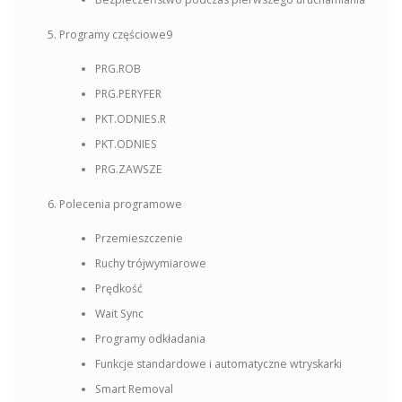
Programy częściowe9
PRG.ROB
PRG.PERYFER
PKT.ODNIES.R
PKT.ODNIES
PRG.ZAWSZE
Polecenia programowe
Przemieszczenie
Ruchy trójwymiarowe
Prędkość
Wait Sync
Programy odkładania
Funkcje standardowe i automatyczne wtryskarki
Smart Removal