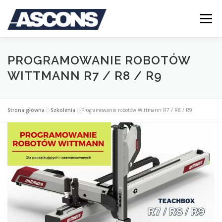
Przejdź
do
Menu
treści
STRONA GŁÓWNA
O FIRMIE
OFERTA
PROGRAMOWANIE ROBOTÓW
WITTMANN R7 / R8 / R9
BLOG
KONTAKT
LOGOWANIE
Strona główna
»
Szkolenia
»
Programowanie robotów Wittmann R7 / R8 / R9