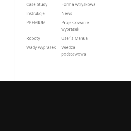
Case Study
Forma wtryskowa
Instrukcje
News
PREMIUM
Projektowanie
wyprasek
Roboty
User´s Manual
Wady wyprasek
Wiedza
podstawowa