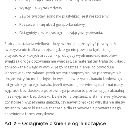
Występuje wyciek z dyszy.
Zawór zwrotny jednostki plastyfikacji jest nieszczelny.
Rozszczelnił się układ gorąco-kanałowy.
Osiągnięty został czas ograniczający wtryskiwania.
Podczas ustalania wielkości dozy, ważne jest, żeby być pewnym, że
tworzywo nie trafia w miejsce gdzie go nie powinno być. Istnieją
przypadki, w których pracownik próbujący wyeliminować niedolew
zwiększa drogę dozowania nie wiedząc, że materiał ten trafia do układu
gorąco-kanałowego w wyniku jego rozszczelnienia, co powoduje
jeszcze większe zalanie. Jeżeli nie zorientujemy się, po pierwszym lub
drugim wtrysku może dojść do wycieku tworzywa z kanału kablowego
od grzałek gorącego kanału. Jeżeli dysponujesz wiedzą na temat masy
wypraski bez docisku z poprawnego procesu to porównaj ją z aktualną
masą wypraski bez docisku. Dzięki temu będziesz w stanie zweryfikować
czy stopień wypełnienia gniazda, czy nawet prędkość wtrysku nie uległy
zmianom. Ma to kluczowe znaczenie dla zapewnienia powtarzalnego
napełnienia formy wtryskowej.
Ad. 2 – Osiągnięte ciśnienie ograniczające