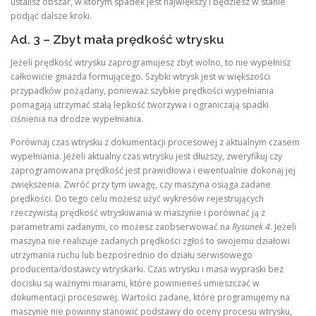
ustalisz obszar, w którym spadek jest największy i będziesz w stanie
podjąć dalsze kroki.
Ad. 3 – Zbyt mała prędkość wtrysku
Jeżeli prędkość wtrysku zaprogramujesz zbyt wolno, to nie wypełnisz
całkowicie gniazda formującego. Szybki wtrysk jest w większości
przypadków pożądany, ponieważ szybkie prędkości wypełniania
pomagają utrzymać stałą lepkość tworzywa i ograniczają spadki
ciśnienia na drodze wypełniania.
Porównaj czas wtrysku z dokumentacji procesowej z aktualnym czasem
wypełniania. Jeżeli aktualny czas wtrysku jest dłuższy, zweryfikuj czy
zaprogramowana prędkość jest prawidłowa i ewentualnie dokonaj jej
zwiększenia. Zwróć przy tym uwagę, czy maszyna osiąga zadane
prędkości. Do tego celu możesz użyć wykresów rejestrujących
rzeczywistą prędkość wtryskiwania w maszynie i porównać ją z
parametrami zadanymi, co możesz zaobserwować na
Rysunek 4
. Jeżeli
maszyna nie realizuje zadanych prędkości zgłoś to swojemu działowi
utrzymania ruchu lub bezpośrednio do działu serwisowego
producenta/dostawcy wtryskarki. Czas wtrysku i masa wypraski bez
docisku są ważnymi miarami, które powinieneś umieszczać w
dokumentacji procesowej. Wartości zadane, które programujemy na
maszynie nie powinny stanowić podstawy do oceny procesu wtrysku,