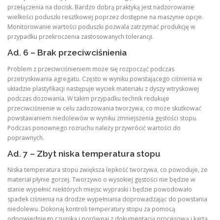
przełączenia na docisk. Bardzo dobrą praktyką jest nadzorowanie
wielkości poduszki resztkowej poprzez dostępne na maszynie opcje.
Monitorowanie wartości poduszki pozwala zatrzymać produkcję w
przypadku przekroczenia zastosowanych tolerancji.
Ad. 6 – Brak przeciwciśnienia
Problem z przeciwciśnieniem może się rozpocząć podczas
przetryskiwania agregatu. Często w wyniku powstającego ciśnienia w
układzie plastyfikacji następuje wyciek materiału z dyszy wtryskowej
podczas dozowania. W takim przypadku technik redukuje
przeciwciśnienie w celu zadozowania tworzywa, co może skutkować
powstawaniem niedolewów w wyniku zmniejszenia gęstości stopu.
Podczas ponownego rozruchu należy przywrócić wartości do
poprawnych.
Ad. 7 – Zbyt niska temperatura stopu
Niska temperatura stopu zwiększa lepkość tworzywa, co powoduje, że
materiał płynie gorzej. Tworzywo o wysokiej gęstości nie będzie w
stanie wypełnić niektórych miejsc wypraski i będzie powodowało
spadek ciśnienia na drodze wypełniania doprowadzając do powstania
niedolewu. Dokonaj kontroli temperatury stopu za pomocą
odpowiedniego czujnika i porównaj z dokumentacją procesową i kartą