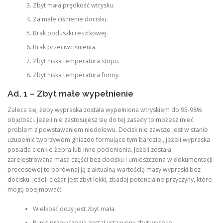
Zbyt mała prędkość wtrysku.
Za małe ciśnienie docisku.
Brak poduszki resztkowej.
Brak przeciwciśnienia.
Zbyt niska temperatura stopu.
Zbyt niska temperatura formy.
Ad. 1 – Zbyt małe wypełnienie
Zaleca się, żeby wypraska została wypełniona wtryskiem do 95-98%
objętości. Jeżeli nie zastosujesz się do tej zasady to możesz mieć
problem z powstawaniem niedolewu. Docisk nie zawsze jest w stanie
uzupełnić tworzywem gniazdo formujące tym bardziej, jeżeli wypraska
posiada cienkie żebra lub inne pocienienia. Jeżeli została
zarejestrowana masa części bez docisku i umieszczona w dokumentacji
procesowej to porównaj ją z aktualną wartością masy wypraski bez
docisku. Jeżeli ciężar jest zbyt lekki, zbadaj potencjalne przyczyny, które
mogą obejmować:
Wielkość dozy jest zbyt mała.
Punkt przełączenia został ustawiony zbyt wysoko.