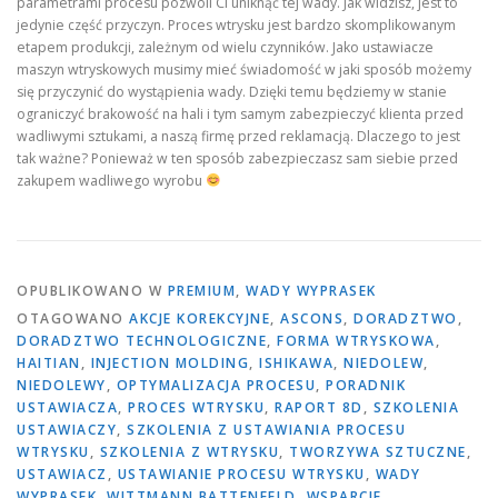
parametrami procesu pozwoli Ci uniknąć tej wady. Jak widzisz, jest to
jedynie część przyczyn. Proces wtrysku jest bardzo skomplikowanym
etapem produkcji, zależnym od wielu czynników. Jako ustawiacze
maszyn wtryskowych musimy mieć świadomość w jaki sposób możemy
się przyczynić do wystąpienia wady. Dzięki temu będziemy w stanie
ograniczyć brakowość na hali i tym samym zabezpieczyć klienta przed
wadliwymi sztukami, a naszą firmę przed reklamacją. Dlaczego to jest
tak ważne? Ponieważ w ten sposób zabezpieczasz sam siebie przed
zakupem wadliwego wyrobu
OPUBLIKOWANO W
PREMIUM
,
WADY WYPRASEK
OTAGOWANO
AKCJE KOREKCYJNE
,
ASCONS
,
DORADZTWO
,
DORADZTWO TECHNOLOGICZNE
,
FORMA WTRYSKOWA
,
HAITIAN
,
INJECTION MOLDING
,
ISHIKAWA
,
NIEDOLEW
,
NIEDOLEWY
,
OPTYMALIZACJA PROCESU
,
PORADNIK
USTAWIACZA
,
PROCES WTRYSKU
,
RAPORT 8D
,
SZKOLENIA
USTAWIACZY
,
SZKOLENIA Z USTAWIANIA PROCESU
WTRYSKU
,
SZKOLENIA Z WTRYSKU
,
TWORZYWA SZTUCZNE
,
USTAWIACZ
,
USTAWIANIE PROCESU WTRYSKU
,
WADY
WYPRASEK
,
WITTMANN BATTENFELD
,
WSPARCIE