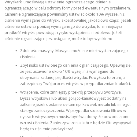
Wtryskarki umożliwiają ustawienie ograniczającego ciśnienia
ograniczającego w celu ochrony formy przed ewentualnym przelaniem.
Ciśnienie ograniczające powinniśmy ustawiać około 10% wyższe, niż
ciśnienie wymagane do wtrysku akceptowalnej jakościowo części. Jeżeli
ciśnienie ustawisz poniżej wymaganego do wtrysku, to zmniejszysz
prędkość wtrysku powodując ryzyko wystąpienia niedolewu. Jeżeli
ciśnienie ograniczające jest osiągane, może to być wynikiem:
Zdolności maszyny. Maszyna może nie mieć wystarczającego
ciśnienia.
Zbyt nisko ustawionego ciśnienia ograniczającego. Upewnij się,
że jest ustawione około 10% wyżej, niż wymagane do
utrzymania zadanej prędkości wtrysku. Powyższa tolerancja
zabezpieczy Twój proces wtrysku w przypadku zmian lepkości.
Wtrącenia, które zmniejszy przekrój przepływu tworzywa.
Dysza wtryskowa lub układ gorąco-kanałowy jest podatny na
zatkanie jeżeli dostanie się tam np. kawałek metalu lub innego,
stałego zanieczyszczenia. W przypadku stosowania filtrów w
dyszach wtryskowych musisz być świadomy, że powodują one
wzrost ciśnienia. Zanieczyszczenia, które będzie filtr wyłapywał
będą to ciśnienie podwyższać.