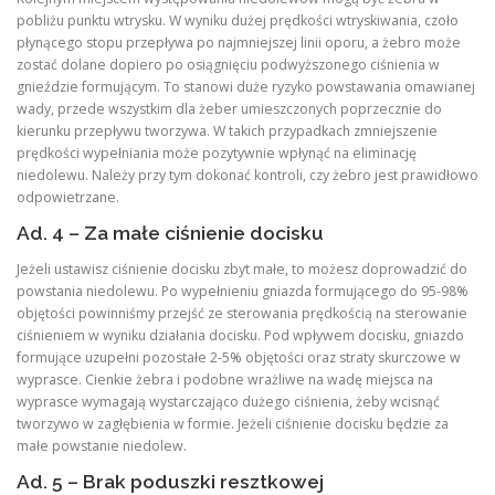
pobliżu punktu wtrysku. W wyniku dużej prędkości wtryskiwania, czoło
płynącego stopu przepływa po najmniejszej linii oporu, a żebro może
zostać dolane dopiero po osiągnięciu podwyższonego ciśnienia w
gnieździe formującym. To stanowi duże ryzyko powstawania omawianej
wady, przede wszystkim dla żeber umieszczonych poprzecznie do
kierunku przepływu tworzywa. W takich przypadkach zmniejszenie
prędkości wypełniania może pozytywnie wpłynąć na eliminację
niedolewu. Należy przy tym dokonać kontroli, czy żebro jest prawidłowo
odpowietrzane.
Ad. 4 – Za małe ciśnienie docisku
Jeżeli ustawisz ciśnienie docisku zbyt małe, to możesz doprowadzić do
powstania niedolewu. Po wypełnieniu gniazda formującego do 95-98%
objętości powinniśmy przejść ze sterowania prędkością na sterowanie
ciśnieniem w wyniku działania docisku. Pod wpływem docisku, gniazdo
formujące uzupełni pozostałe 2-5% objętości oraz straty skurczowe w
wyprasce. Cienkie żebra i podobne wrażliwe na wadę miejsca na
wyprasce wymagają wystarczająco dużego ciśnienia, żeby wcisnąć
tworzywo w zagłębienia w formie. Jeżeli ciśnienie docisku będzie za
małe powstanie niedolew.
Ad. 5 – Brak poduszki resztkowej