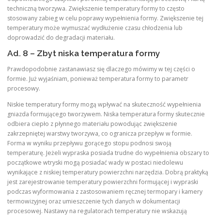
techniczną tworzywa. Zwiększenie temperatury formy to często
stosowany zabieg w celu poprawy wypełnienia formy. Zwiększenie tej
temperatury może wymuszać wydłużenie czasu chłodzenia lub
doprowadzić do degradacji materiału.
Ad. 8 – Zbyt niska temperatura formy
Prawdopodobnie zastanawiasz się dlaczego mówimy w tej części o
formie. Już wyjaśniam, ponieważ temperatura formy to parametr
procesowy.
Niskie temperatury formy mogą wpływać na skuteczność wypełnienia
gniazda formującego tworzywem. Niska temperatura formy skutecznie
odbiera ciepło z płynnego materiału powodując zwiększenie
zakrzepniętej warstwy tworzywa, co ogranicza przepływ w formie.
Forma w wyniku przepływu gorącego stopu podnosi swoją
temperaturę. Jeżeli wypraska posiada trudne do wypełnienia obszary to
początkowe wtryski mogą posiadać wady w postaci niedolewu
wynikające z niskiej temperatury powierzchni narzędzia. Dobrą praktyką
jest zarejestrowanie temperatury powierzchni formującej i wypraski
podczas wyformowania z zastosowaniem ręcznej termopary i kamery
termowizyjnej oraz umieszczenie tych danych w dokumentacji
procesowej. Nastawy na regulatorach temperatury nie wskazują