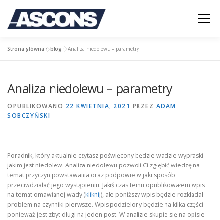
Przejdź
do
Menu
treści
Strona główna
»
blog
»
Analiza niedolewu – parametry
STRONA GŁÓWNA
O FIRMIE
OFERTA
Analiza niedolewu – parametry
BLOG
KONTAKT
LOGOWANIE
OPUBLIKOWANO
22 KWIETNIA, 2021
PRZEZ
ADAM
SOBCZYŃSKI
Poradnik, który aktualnie czytasz poświęcony będzie wadzie wypraski
jakim jest niedolew. Analiza niedolewu pozwoli Ci zgłębić wiedzę na
temat przyczyn powstawania oraz podpowie w jaki sposób
przeciwdziałać jego wystąpieniu. Jakiś czas temu opublikowałem wpis
na temat omawianej wady (
kliknij
), ale poniższy wpis będzie rozkładał
problem na czynniki pierwsze. Wpis podzielony będzie na kilka części
ponieważ jest zbyt długi na jeden post. W analizie skupie się na opisie