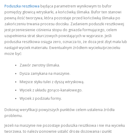
Poduszka resztkowa
będąca parametrem wynikowym to bufor
pomiędzy głowicą wtryskarki, a końcówką ślimaka. Bufor ten stanowi
pewną ilość tworzywa, która pozostaje przed końcówką ślimaka po
zakończeniu trwania procesu docisku. Zadaniem poduszki resztkowej
jest przeniesienie ciśnienia stopu do gniazda formującego, celem
uzupełnienia strat skurczowych powstających w wyprasce. Jeśli
poduszka resztkowa osiąga zero, oznacza to, że doza jest zbyt mała lub
nastąpił wyciek materiału. Ewentualnym źródłem wycieku/przecieku
może być:
Zawór zwrotny ślimaka.
Dysza zamykana na maszynie.
Miejsce styku tulei z dyszą wtryskową.
Wyciek z układu gorąco-kanałowego.
Wyciek z podziału formy.
Dokonaj weryfikacji powyższych punktów celem ustalenia źródła
problemu.
Jeżeli na maszynie nie pozostaje poduszka resztkowa i nie ma wycieku
tworzywa, to należy ponownie ustalić drogę dozowania i punkt