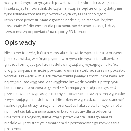
wady, możliwych przyczynach powstawania błędu i ich rozwiązania.
Przekazując ten poradnik do czytania liczę, że będzie on przydatny nie
tylko ustawiaczom maszyn wtryskowych czy też technologom i
inżynierom procesu. Mam ogromną nadzieję, że stanowił będzie
doskonałe źródło wiedzy dla pracowników działów jakości, którzy
często muszą odpowiadać na raporty 8D klientom.
Opis wady
Niedolew to część, która nie została całkowicie wypełniona tworzywem.
Jest to zjawisko, w którym płynne tworzywo nie wypełnia całkowicie
gniazda formującego. Taki niedolew najczęściej występuje na końcu
drogi płynięcia, ale może powstać również na żebrach oraz na początku
wtrysku. Krawędź w miejscu zakończenia płynięcia frontu tworzywa jest
najczęściej zaokrąglona. Zaokrąglenie krawędzi wynika z przepływu
laminarnego tworzywa w gnieździe formującym. Spójrz na
Rysunek 1
–
przedstawia on wypraskę z dolanymi obszarami oraz tą samą wypraskę
z występującymi niedolewami. Niedolew w wypraskach może stanowić
realne ryzyko utraty funkcjonalności części. Taka utrata funkcjonalności
np. montażu lub zgrzania stanowi błąd krytyczny dla producenta i
uniemożliwia wykorzystanie części przez klienta. Dlatego analiza
niedolewu jest istotnym czynnikiem do permanentnego rozwiązania
problemu.