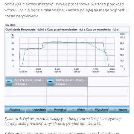
ponieważ niektóre maszyny używają procentowej wartości prędkości
wtrysku, co nie będzie miarodajne. Zawsze polegaj na masie wypraski i
czasie wtryskiwania.
Rysunek 4: Wykres przedstawiający zadaną (czarna linia) i rzeczywistą
(zielona linia) prędkość wtryskiwania (źródło: opr. własne).
Kolejnym miejscem występowania niedolewów mogą być żebra w