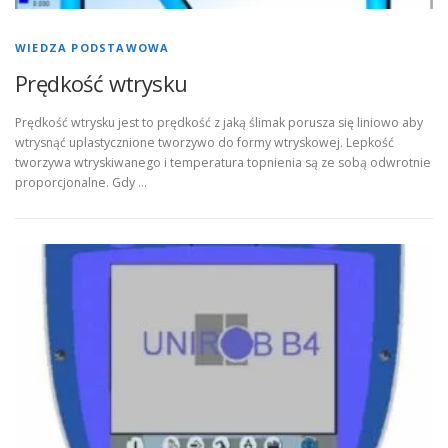
WIEDZA PODSTAWOWA
Prędkość wtrysku
Prędkość wtrysku jest to prędkość z jaką ślimak porusza się liniowo aby
wtrysnąć uplastycznione tworzywo do formy wtryskowej. Lepkość
tworzywa wtryskiwanego i temperatura topnienia są ze sobą odwrotnie
proporcjonalne. Gdy …