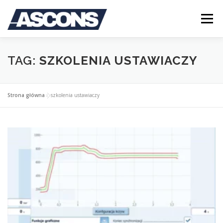
Przejdź
do
Menu
treści
STRONA GŁÓWNA
O FIRMIE
OFERTA
TAG:
SZKOLENIA USTAWIACZY
BLOG
KONTAKT
LOGOWANIE
Strona główna
»
szkolenia ustawiaczy