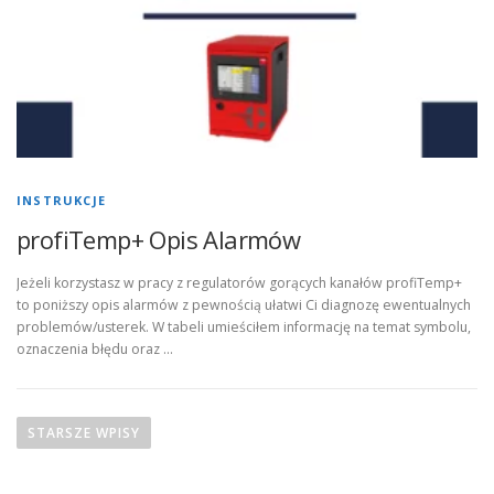
INSTRUKCJE
profiTemp+ Opis Alarmów
Jeżeli korzystasz w pracy z regulatorów gorących kanałów profiTemp+
to poniższy opis alarmów z pewnością ułatwi Ci diagnozę ewentualnych
problemów/usterek. W tabeli umieściłem informację na temat symbolu,
oznaczenia błędu oraz …
N
a
STARSZE WPISY
w
i