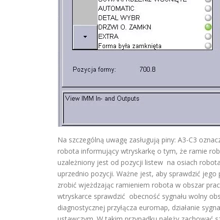
Na szczególną uwagę zasługują piny: A3-C3 oznac
robota informujący wtryskarkę o tym, że ramie rob
uzależniony jest od pozycji listew na osiach rob
uprzednio pozycji. Ważne jest, aby sprawdzić je
zrobić wjeżdzając ramieniem robota w obszar pracy
wtryskarce sprawdzić obecność sygnału wolny obsz
diagnostycznej przyłącza euromap, działanie sygn
ustawczym. W takim przypadku należy zachować s