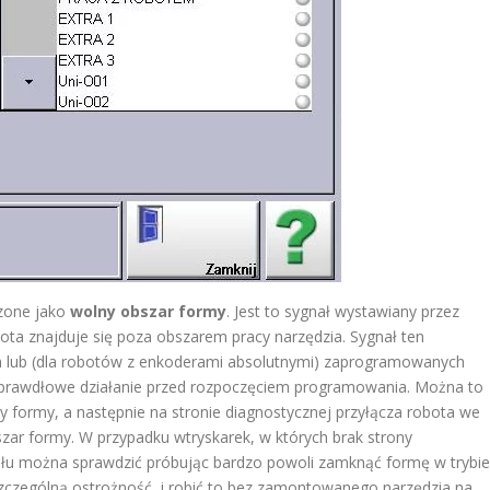
zone jako
wolny obszar formy
. Jest to sygnał wystawiany przez
ota znajduje się poza obszarem pracy narzędzia. Sygnał ten
ota lub (dla robotów z enkoderami absolutnymi) zaprogramowanych
go prawdłowe działanie przed rozpoczęciem programowania. Można to
 formy, a następnie na stronie diagnostycznej przyłącza robota we
ar formy. W przypadku wtryskarek, w których brak strony
ału można sprawdzić próbując bardzo powoli zamknąć formę w trybie
zczególną ostrożność i robić to bez zamontowanego narzędzia na