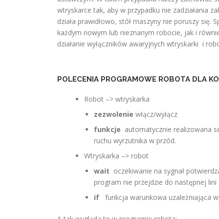
wtryskarce tak, aby w przypadku nie zadziałania zab
działa prawidłowo, stół maszyny nie poruszy się.
każdym nowym lub nieznanym robocie, jak i również
działanie wyłączników awaryjnych wtryskarki i robo
POLECENIA PROGRAMOWE ROBOTA DLA KO
Robot –> wtryskarka
zezwolenie
włącz/wyłącz
funkcje
automatycznie realizowana se
ruchu wyrzutnika w przód.
Wtryskarka –> robot
wait
oczekiwanie na sygnał potwierdza
program nie przejdzie do następnej lini
if
funkcja warunkowa uzależniająca w
A tak wygląda to w programie robota: