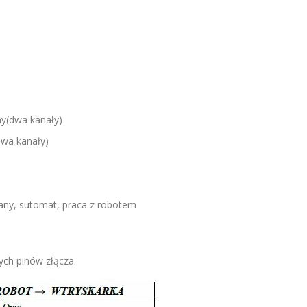
y(dwa kanały)
dwa kanały)
any, sutomat, praca z robotem
ych pinów złącza.