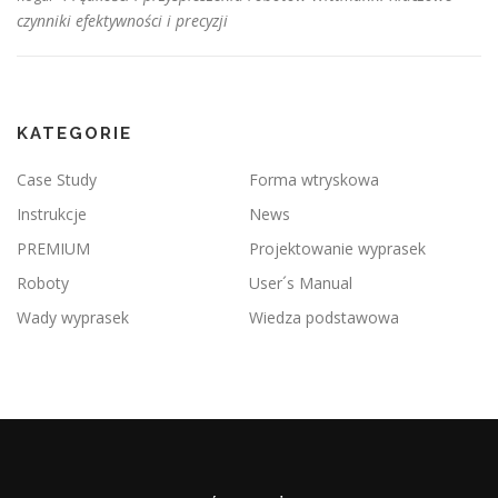
czynniki efektywności i precyzji
KATEGORIE
Case Study
Forma wtryskowa
Instrukcje
News
PREMIUM
Projektowanie wyprasek
Roboty
User´s Manual
Wady wyprasek
Wiedza podstawowa