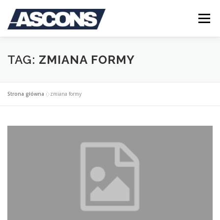
Przejdź
do
Menu
treści
STRONA GŁÓWNA
O FIRMIE
OFERTA
TAG:
ZMIANA FORMY
BLOG
KONTAKT
LOGOWANIE
Strona główna
»
zmiana formy