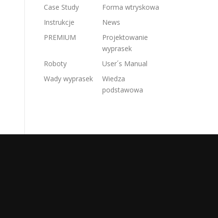
Case Study
Forma wtryskowa
Instrukcje
News
PREMIUM
Projektowanie
wyprasek
Roboty
User´s Manual
Wady wyprasek
Wiedza
podstawowa