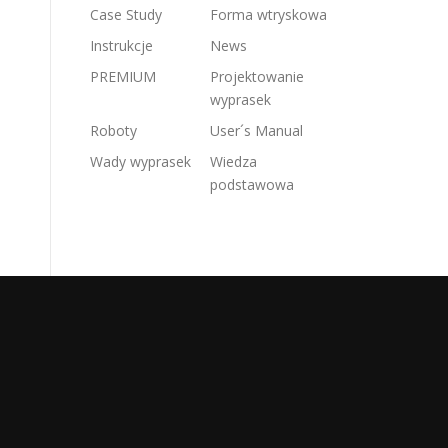
Case Study
Forma wtryskowa
Instrukcje
News
PREMIUM
Projektowanie
wyprasek
Roboty
User´s Manual
Wady wyprasek
Wiedza
podstawowa