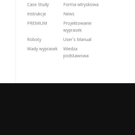
Case Study
Forma wtryskowa
Instrukcje
News
PREMIUM
Projektowanie
wyprasek
Roboty
User´s Manual
Wady wyprasek
Wiedza
podstawowa