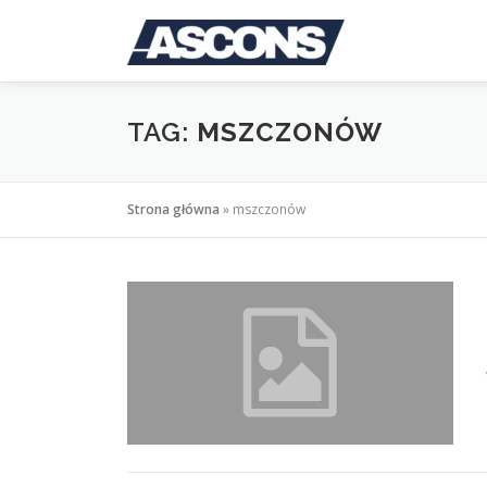
Przejdź
do
treści
TAG:
MSZCZONÓW
Strona główna
»
mszczonów